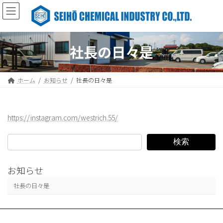
コ
ナ
ン
ビ
テ
ゲ
ン
ー
ツ
シ
社長の日々是
へ
ョ
ス
ン
キ
に
ホーム
お知らせ
社長の日々是
ッ
移
プ
動
https://instagram.com/westrich.55/
検索
お知らせ
社長の日々是