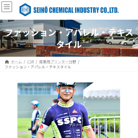
コ
ナ
ン
ビ
テ
ゲ
ン
ー
ツ
シ
ファッション・アパレル・テキス
へ
ョ
ス
ン
タイル
キ
に
ッ
移
プ
動
ホーム
CSR
産業用プリンター分野
ファッション・アパレル・テキスタイル