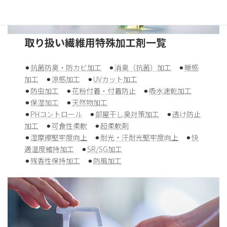
取り扱い繊維用特殊加工剤一覧
⚫︎
抗菌防臭・防カビ加工
⚫︎
消臭（抗菌）加工
⚫︎
暖感
加工
⚫︎
涼感加工
⚫︎
UVカット加工
⚫︎
防虫加工
⚫︎
花粉付着・付着防止
⚫︎
吸水速乾加工
⚫︎
保湿加工
⚫︎
天然物加工
⚫︎
PHコントロール
⚫︎
部屋干し臭対策加工
⚫︎
透け防止
加工
⚫︎
可食性柔軟
⚫︎
超柔軟剤
⚫︎
湿摩擦堅牢度向上
⚫︎
耐光・汗耐光堅牢度向上
⚫︎
快
適温度維持加工
⚫︎
SR/SG加工
⚫︎
残香性保持加工
⚫︎
防風加工