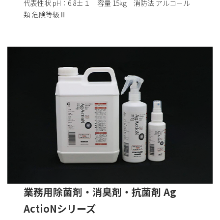
代表性状 pH：6.8±１ 容量 15kg 消防法 アルコール
類 危険等級Ⅱ
業務用除菌剤・消臭剤・抗菌剤 Ag
ActioNシリーズ