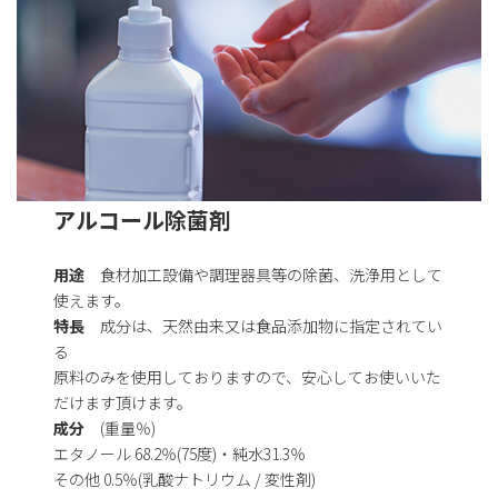
アルコール除菌剤
用途
食材加工設備や調理器具等の除菌、洗浄用として
使えます。
特長
成分は、天然由来又は食品添加物に指定されてい
る
原料のみを使用しておりますので、安心してお使いいた
だけます頂けます。
成分
(重量％)
エタノール 68.2％(75度)・純水31.3％
その他 0.5％(乳酸ナトリウム / 変性剤)