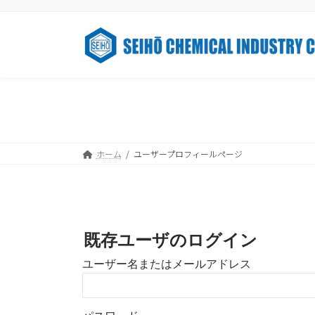
コ
ナ
ン
ビ
テ
ゲ
ン
ー
ツ
シ
へ
ョ
ス
ン
キ
に
ッ
移
ホーム
ユーザープロフィールページ
プ
動
既存ユーザのログイン
ユーザー名またはメールアドレス