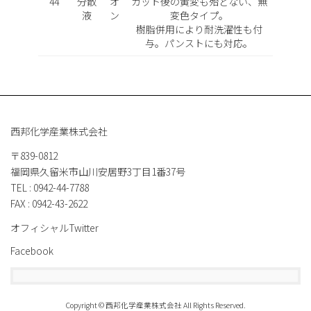
44
分散
オ
カット後の黄変も殆どない、無
液
ン
変色タイプ。
樹脂併用により耐洗濯性も付
与。パンストにも対応。
西邦化学産業株式会社
〒839-0812
福岡県久留米市山川安居野3丁目1番37号
TEL : 0942-44-7788
FAX : 0942-43-2622
オフィシャルTwitter
Facebook
Copyright © 西邦化学産業株式会社 All Rights Reserved.