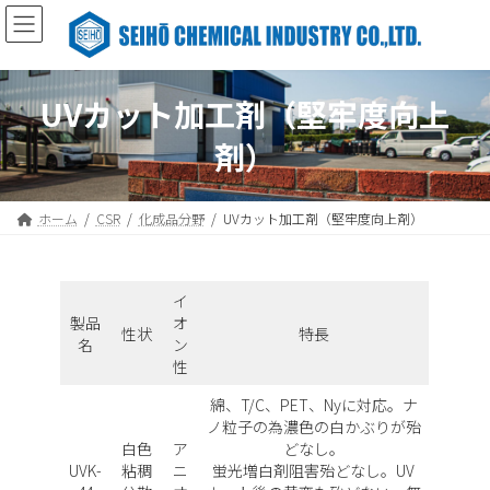
コ
ナ
ン
ビ
テ
ゲ
ン
ー
ツ
シ
UVカット加工剤（堅牢度向上
へ
ョ
ス
ン
剤）
キ
に
ッ
移
プ
動
ホーム
CSR
化成品分野
UVカット加工剤（堅牢度向上剤）
イ
製品
オ
性状
特長
名
ン
性
綿、T/C、PET、Nyに対応。ナ
ノ粒子の為濃色の白かぶりが殆
白色
ア
どなし。
UVK-
粘稠
ニ
蛍光増白剤阻害殆どなし。UV