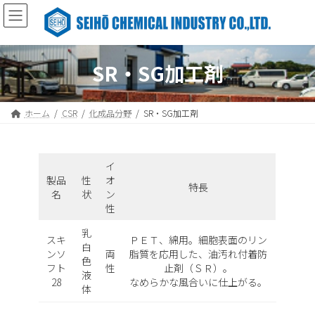
コ
ナ
ン
ビ
テ
ゲ
ン
ー
ツ
シ
SR・SG加工剤
へ
ョ
ス
ン
キ
に
ホーム
CSR
化成品分野
SR・SG加工剤
ッ
移
プ
動
イ
製品
性
オ
特長
名
状
ン
性
乳
スキ
ＰＥＴ、綿用。細胞表面のリン
白
ンソ
両
脂質を応用した、油汚れ付着防
色
フト
性
止剤（ＳＲ）。
液
28
なめらかな風合いに仕上がる。
体