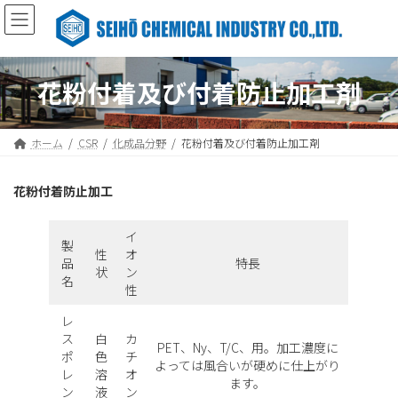
コ
ナ
ン
ビ
テ
ゲ
ン
ー
ツ
シ
花粉付着及び付着防止加工剤
へ
ョ
ス
ン
キ
に
ホーム
CSR
化成品分野
花粉付着及び付着防止加工剤
ッ
移
プ
動
花粉付着防止加工
イ
製
性
オ
品
特長
状
ン
名
性
レ
ス
白
カ
PET、Ny、T/C、用。加工濃度に
ポ
色
チ
よっては風合いが硬めに仕上がり
レ
溶
オ
ます。
ン
液
ン