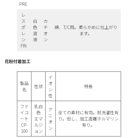
PRE
レ
ス
白
カ
ポ
色
チ
綿、T/C用。柔らかめに仕上がり
レ
溶
オ
ます。
ン
液
ン
FIN
花粉付着加工
イ
製品
オ
性状
特長
名
ン
性
ファ
乳白
ア
イコ
色
全ての素材に有効。耐洗濯性有
ニ
ート
エマ
り。但し、加工遊離ホルマリン
オ
CP-
ルジ
有り。
ン
100
ョン