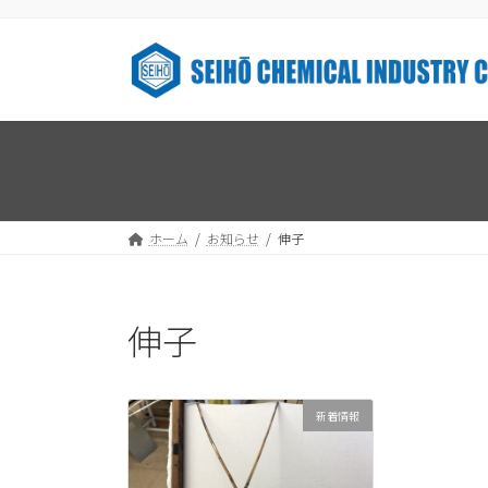
コ
ナ
ン
ビ
テ
ゲ
ン
ー
ツ
シ
へ
ョ
ス
ン
キ
に
ッ
移
ホーム
お知らせ
伸子
プ
動
伸子
新着情報